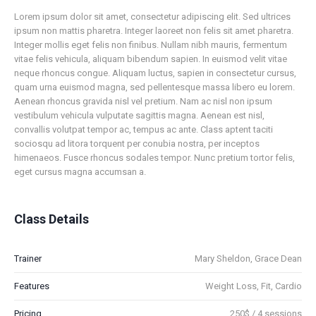
Lorem ipsum dolor sit amet, consectetur adipiscing elit. Sed ultrices
ipsum non mattis pharetra. Integer laoreet non felis sit amet pharetra.
Integer mollis eget felis non finibus. Nullam nibh mauris, fermentum
vitae felis vehicula, aliquam bibendum sapien. In euismod velit vitae
neque rhoncus congue. Aliquam luctus, sapien in consectetur cursus,
quam urna euismod magna, sed pellentesque massa libero eu lorem.
Aenean rhoncus gravida nisl vel pretium. Nam ac nisl non ipsum
vestibulum vehicula vulputate sagittis magna. Aenean est nisl,
convallis volutpat tempor ac, tempus ac ante. Class aptent taciti
sociosqu ad litora torquent per conubia nostra, per inceptos
himenaeos. Fusce rhoncus sodales tempor. Nunc pretium tortor felis,
eget cursus magna accumsan a.
Class Details
Trainer
Mary Sheldon, Grace Dean
Features
Weight Loss, Fit, Cardio
Pricing
250$ / 4 sessions