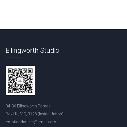
Ellingworth Studio
34-36 Ellingworth Parade
Box Hill, VIC, 3128 (Inside Unitop)
emotiondances@gmail.com