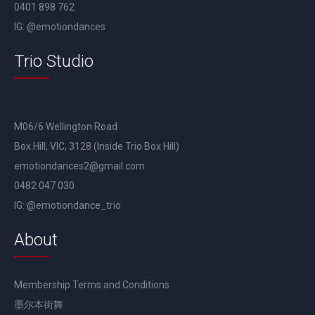
0401 898 762
IG: @emotiondances
Trio Studio
M06/6 Wellington Road
Box Hill, VIC, 3128 (Inside Trio Box Hill)
emotiondances2@gmail.com
0482 047 030
IG: @emotiondance_trio
About
Membership Terms and Conditions
墨尔本街舞