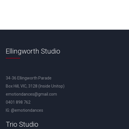
Ellingworth Studio
34-36 Ellingworth Parade
Box Hill, VIC, 3128 (Inside Unitop)
emotiondances@gmail.com
0401 898 762
IG: @emotiondances
Trio Studio