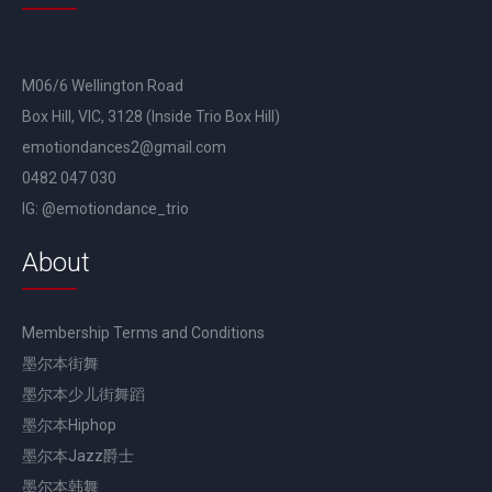
M06/6 Wellington Road
Box Hill, VIC, 3128 (Inside Trio Box Hill)
emotiondances2@gmail.com
0482 047 030
IG: @emotiondance_trio
About
Membership Terms and Conditions
墨尔本街舞
墨尔本少儿街舞蹈
墨尔本Hiphop
墨尔本Jazz爵士
墨尔本韩舞